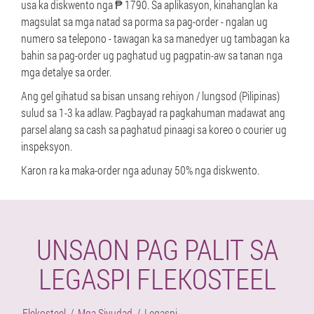
usa ka diskwento nga ₱ 1790. Sa aplikasyon, kinahanglan ka
magsulat sa mga natad sa porma sa pag-order - ngalan ug
numero sa telepono - tawagan ka sa manedyer ug tambagan ka
bahin sa pag-order ug paghatud ug pagpatin-aw sa tanan nga
mga detalye sa order.
Ang gel gihatud sa bisan unsang rehiyon / lungsod (Pilipinas)
sulud sa 1-3 ka adlaw. Pagbayad ra pagkahuman madawat ang
parsel alang sa cash sa paghatud pinaagi sa koreo o courier ug
inspeksyon.
Karon ra ka maka-order nga adunay 50% nga diskwento.
UNSAON PAG PALIT SA
LEGASPI FLEKOSTEEL
Flekosteel
Mga Siyudad
Legaspi