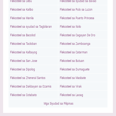
Flekosteel sa Cebu
Flekosteel sa syudad sa davao
Flekosteel sa Kalibo
Flekosteel sa Pulo sa Luzon
Flekosteel sa Manila
Flekosteel sa Puerto Princesa
Flekosteel sa syudad sa Tagbilaran
Flekosteel sa Iloilo
Flekosteel sa Bacolod
Flekosteel sa Cagayan De Oro
Flekosteel sa Tacloban
Flekosteel sa Zamboanga
Flekosteel sa Kalbayog
Flekosteel sa Catarman
Flekosteel sa San Jose
Flekosteel sa Butuan
Flekosteel sa Dipolog
Flekosteel sa Dumaguete
Flekosteel sa Zheneral Santos
Flekosteel sa Masbate
Flekosteel sa Dakbayan sa Ozamis
Flekosteel sa Virak
Flekosteel sa Cotabato
Flekosteel sa Laoag
Mga Siyudad sa Pilipinas