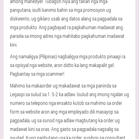
among manedyer. Tubagon niya ang tanan nga mga
pangutana, isulti kanimo bahin sa mga promosyon ug
diskwento, ug giklaro usab ang datos alang sa pagpadala sa
mga produkto. Ang pagbayad ra pagkahuman madawat ang
parsela sa imong adres nga mahitabo pagkahuman madawat
kini.
Ang namaligya (Pilipinas) nagbaligya mga produkto pinaagi ra
sa opisyal nga website, aron didto ka lang makapalit gel.
Pagbantay sa mga scammer!
Mahimo ka makaorder ug makadawat sa mga paninda sa
Legaspi sa sulud sa 1. 5-2 ka adlaw. Isulud ang imong ngalan ug
numero sa telepono nga ensakto kutob sa mahimo sa order
form sa website aron ang mga empleyado dili masayop sa
pagpadala, ug sa sunod nga adlaw magbutang ka order ug
madawat kini sa oras. Ang gasto sa pagpadala nagsalig sa
syudad. Kung nagbutang usa ka order, susihon sa consultant