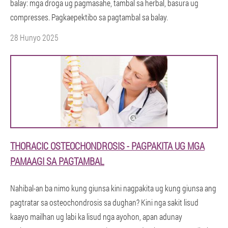
balay: mga droga ug pagmasahe, tambal sa herbal, basura ug
compresses. Pagkaepektibo sa pagtambal sa balay.
28 Hunyo 2025
THORACIC OSTEOCHONDROSIS - PAGPAKITA UG MGA
PAMAAGI SA PAGTAMBAL
Nahibal-an ba nimo kung giunsa kini nagpakita ug kung giunsa ang
pagtratar sa osteochondrosis sa dughan? Kini nga sakit lisud
kaayo mailhan ug labi ka lisud nga ayohon, apan adunay