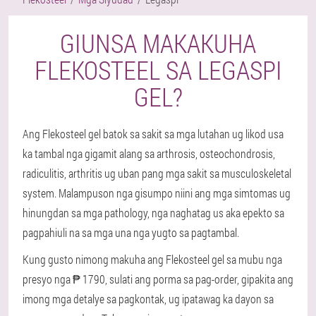
GIUNSA MAKAKUHA
FLEKOSTEEL SA LEGASPI
GEL?
Ang Flekosteel gel batok sa sakit sa mga lutahan ug likod usa
ka tambal nga gigamit alang sa arthrosis, osteochondrosis,
radiculitis, arthritis ug uban pang mga sakit sa musculoskeletal
system. Malampuson nga gisumpo niini ang mga simtomas ug
hinungdan sa mga pathology, nga naghatag us aka epekto sa
pagpahiuli na sa mga una nga yugto sa pagtambal.
Kung gusto nimong makuha ang Flekosteel gel sa mubu nga
presyo nga ₱ 1790, sulati ang porma sa pag-order, gipakita ang
imong mga detalye sa pagkontak, ug ipatawag ka dayon sa