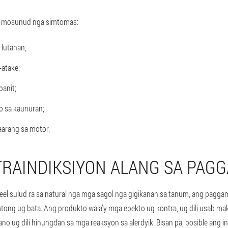
a mosunud nga simtomas:
 lutahan;
-atake;
panit;
no sa kaunuran;
arang sa motor.
RAINDIKSIYON ALANG SA PAGG
el sulud ra sa natural nga mga sagol nga gigikanan sa tanum, ang paggami
tong ug bata. Ang produkto wala’y mga epekto ug kontra, ug dili usab m
no ug dili hinungdan sa mga reaksyon sa alerdyik. Bisan pa, posible ang ind