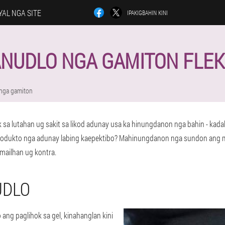
YAL NGA SITE
IPAKIGBAHIN KINI
NUDLO NGA GAMITON FLE
nga gamiton
k sa lutahan ug sakit sa likod adunay usa ka hinungdanon nga bahin - kada
produkto nga adunay labing kaepektibo? Mahinungdanon nga sundon ang 
ailhan ug kontra.
UDLO
ang paglihok sa gel, kinahanglan kini