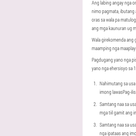
Ang labing angay nga o
nimo pagmata, ibutang 
oras sa wala pa matulo
ang mga kaunuran ug m
Wala girekomenda ang ge
maamping nga maaplay u
Pagdugang yano nga pisi
yano nga ehersisyo sa 1
Nahimutang sa usa 
imong lawasPag-ili
Samtang naa sa usa
mga tiil gamit ang 
Samtang naa sa usa
nga ipataas ang im