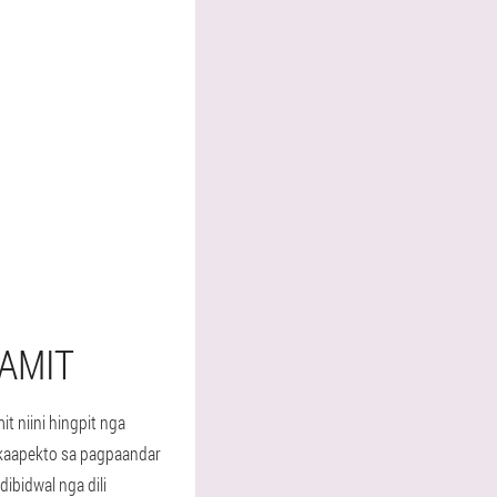
AMIT
t niini hingpit nga
akaapekto sa pagpaandar
ibidwal nga dili