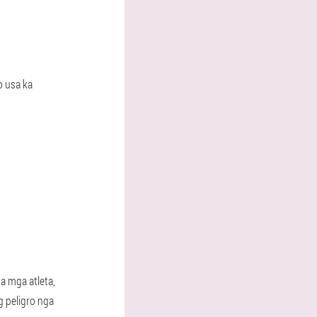
o usa ka
a mga atleta,
 peligro nga