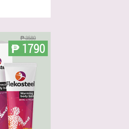
₱ 3580
₱ 1790