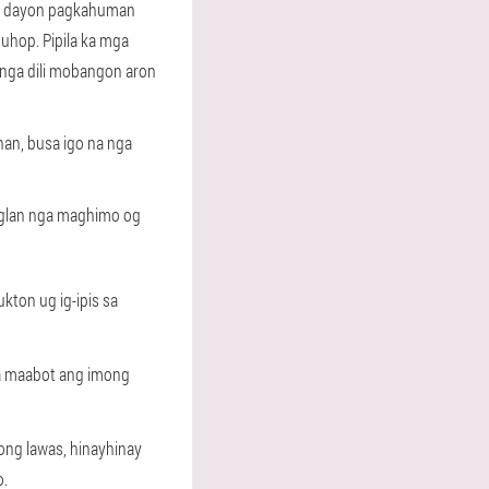
ha dayon pagkahuman
uhop. Pipila ka mga
nga dili mobangon aron
han, busa igo na nga
anglan nga maghimo og
kton ug ig-ipis sa
ga maabot ang imong
ong lawas, hinayhinay
o.