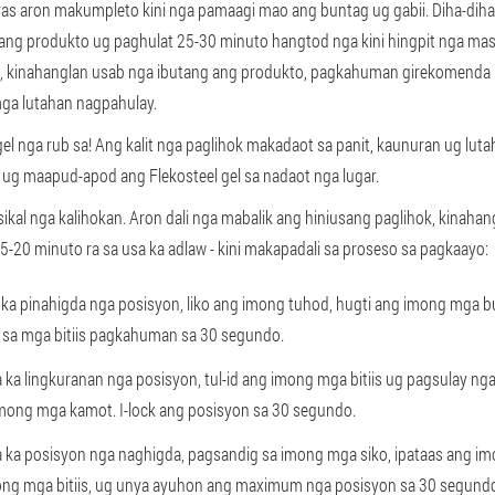
ras aron makumpleto kini nga pamaagi mao ang buntag ug gabii. Diha-di
ang produkto ug paghulat 25-30 minuto hangtod nga kini hingpit nga mas
g, kinahanglan usab nga ibutang ang produkto, pagkahuman girekomenda 
ga lutahan nagpahulay.
l nga rub sa! Ang kalit nga paglihok makadaot sa panit, kaunuran ug luta
g maapud-apod ang Flekosteel gel sa nadaot nga lugar.
kal nga kalihokan. Aron dali nga mabalik ang hiniusang paglihok, kinah
5-20 minuto ra sa usa ka adlaw - kini makapadali sa proseso sa pagkaayo:
ka pinahigda nga posisyon, liko ang imong tuhod, hugti ang imong mga bu
s sa mga bitiis pagkahuman sa 30 segundo.
 ka lingkuranan nga posisyon, tul-id ang imong mga bitiis ug pagsulay n
imong mga kamot. I-lock ang posisyon sa 30 segundo.
 ka posisyon nga naghigda, pagsandig sa imong mga siko, ipataas ang im
ong mga bitiis, ug unya ayuhon ang maximum nga posisyon sa 30 segund