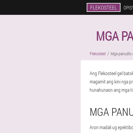
FLEKOSTEEL
OPIS
MGA PA
Flekosteel
Mga panudlo 
Ang Flekosteel gel bato
magamit ang kini nga 
hunahunaon ang mga tim
MGA PAN
Aron madali ug epektibo 