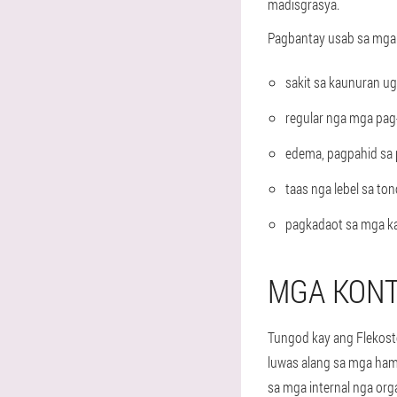
madisgrasya.
Pagbantay usab sa mg
sakit sa kaunuran ug
regular nga mga pag
edema, pagpahid sa 
taas nga lebel sa to
pagkadaot sa mga ka
MGA KONT
Tungod kay ang Flekoste
luwas alang sa mga ham
sa mga internal nga orga