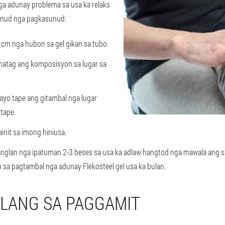
ga adunay problema sa usa ka relaks
nud nga pagkasunud:
 cm nga hubon sa gel gikan sa tubo.
atag ang komposisyon sa lugar sa
yo tape ang gitambal nga lugar
tape.
nit sa imong hiniusa.
nglan nga ipatuman 2-3 beses sa usa ka adlaw hangtod nga mawala ang sa
 sa pagtambal nga adunay Flekosteel gel usa ka bulan.
ALANG SA PAGGAMIT