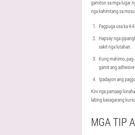
gamiton sa mga lugar n
nga kahimtang sa mosu
Pagpuga usa ka 4-6
Hapsay nga gipangh
sakit nga lutahan.
Kung mahimo, pag-a
gamit ang adhesive 
Ipadayon ang pagpai
Kini nga pamaagi kinaha
labing kasagarang kurso
MGA TIP 