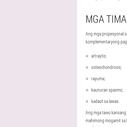
MGA TIMA
Ang mga propesyonal sa 
komplementaryong pagta
artraytis;
osteochondrosis;
rayuma;
kaunuran spasms;
kadaot sa lawas.
Ang mga tawo kansang s
mahimong mogamit sa ki