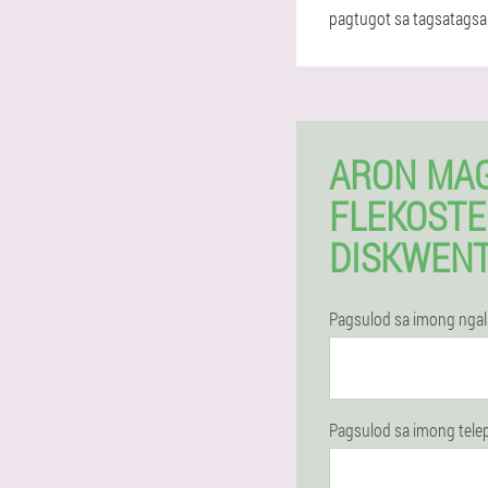
pagtugot sa tagsatags
ARON MA
FLEKOSTE
DISKWEN
Pagsulod sa imong nga
Pagsulod sa imong tel