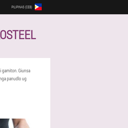
PILIPINAS (CEB)
KOSTEEL
li gamiton. Giunsa
mga panudlo ug