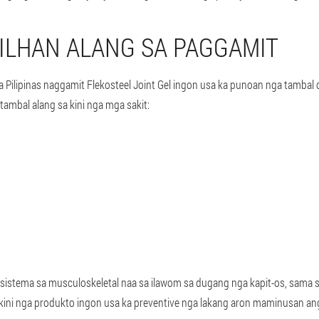
ILHAN ALANG SA PAGGAMIT
Pilipinas naggamit Flekosteel Joint Gel ingon usa ka punoan nga tambal 
mbal alang sa kini nga mga sakit:
istema sa musculoskeletal naa sa ilawom sa dugang nga kapit-os, sama s
ni nga produkto ingon usa ka preventive nga lakang aron maminusan ang