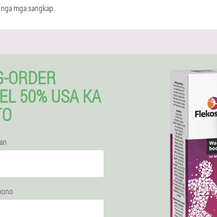
a nga mga sangkap.
G-ORDER
EL 50% USA KA
TO
lan
epono